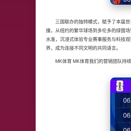
三国联办的独特模式，赋予了本届世
撞，从纽约的繁华球场到多伦多的绿茵场
水准，沉浸式体验专业赛事服务与科技观
界，成为连接不同文明的共同语言。
MK体育 MK体育我们的营销团队