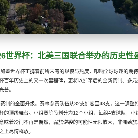
026世界杯：北美三国联合举办的历史性
年美加墨世界杯正携着前所未有的规模与热度，叩响全球球迷的期
杯百年历史上的又一次里程碑，更将以扩军后的全新赛制、多元
光芒。
于赛制的全面升级。赛事参赛队伍从32支扩容至48支，这一调
杯的顶级舞台。小组赛阶段划分为12个小组，每组4支球队，小
意味着冷门不再是偶然，弱旅逆袭的可能性无限放大，非洲劲旅
之上尽情释放。