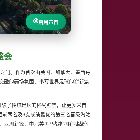
🔇
启用声音
盛会
待之门。作为首次由美国、加拿大、墨西哥
交融的赛场氛围，书写世界足球的崭新篇
整打破了传统足坛的格局壁垒，让更多来自
组前两名及8支成绩最优的第三名晋级淘汰
、亚洲新锐、中北美黑马都将拥有挑战传