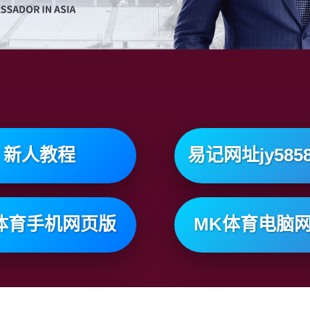
新人教程
易记网址jy5858
体育手机网页版
MK体育电脑