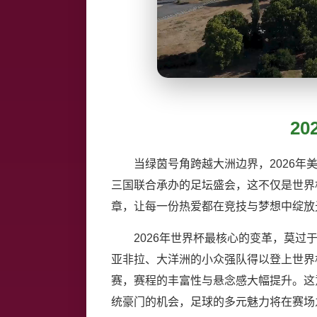
2
当绿茵号角跨越大洲边界，2026
三国联合承办的足坛盛会，这不仅是世界
章，让每一份热爱都在竞技与梦想中绽放
2026年世界杯最核心的变革，莫过
亚非拉、大洋洲的小众强队得以登上世界
赛，赛程的丰富性与悬念感大幅提升。这
统豪门的机会，足球的多元魅力将在赛场